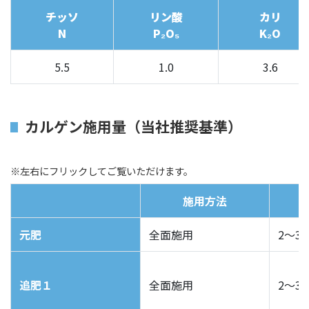
チッソ
リン酸
カリ
N
P₂O₅
K₂O
5.5
1.0
3.6
カルゲン施用量（当社推奨基準）
※左右にフリックしてご覧いただけます。
施用方法
元肥
全面施用
2～3袋
追肥１
全面施用
2～3袋