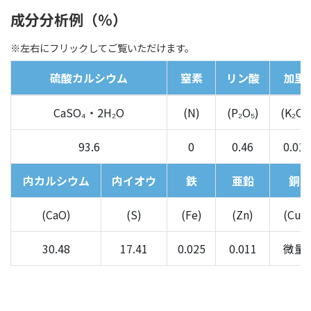
成分分析例（％）
※左右にフリックしてご覧いただけます。
硫酸カルシウム
窒素
リン酸
加里
CaSO₄・2H₂O
(N)
(P₂O₅)
(K₂O)
93.6
0
0.46
0.01
内カルシウム
内イオウ
鉄
亜鉛
銅
(CaO)
(S)
(Fe)
(Zn)
(Cu)
30.48
17.41
0.025
0.011
微量