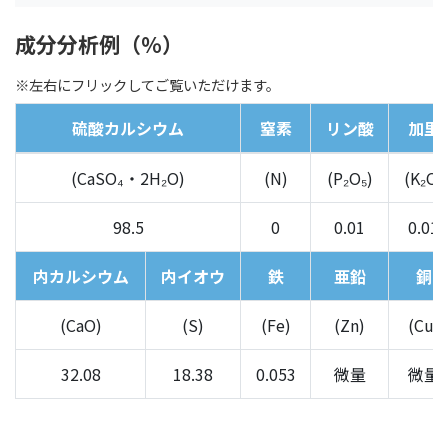
成分分析例（％）
※左右にフリックしてご覧いただけます。
硫酸カルシウム
窒素
リン酸
加里
(CaSO₄・2H₂O)
(N)
(P₂O₅)
(K₂O)
98.5
0
0.01
0.01
内カルシウム
内イオウ
鉄
亜鉛
銅
(CaO)
(S)
(Fe)
(Zn)
(Cu)
32.08
18.38
0.053
微量
微量